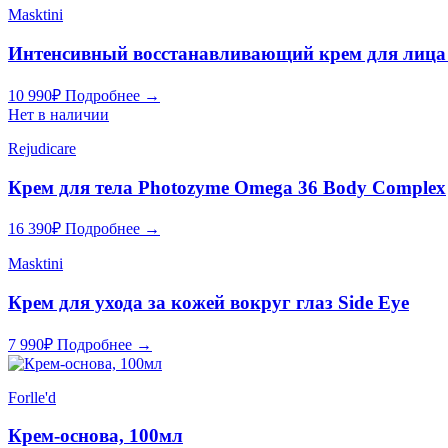
Masktini
Интенсивный восстанавливающий крем для лица 
10 990
₽
Подробнее →
Нет в наличии
Rejudicare
Крем для тела Photozyme Omega 36 Body Complex
16 390
₽
Подробнее →
Masktini
Крем для ухода за кожей вокруг глаз Side Eye
7 990
₽
Подробнее →
Forlle'd
Крем-основа, 100мл