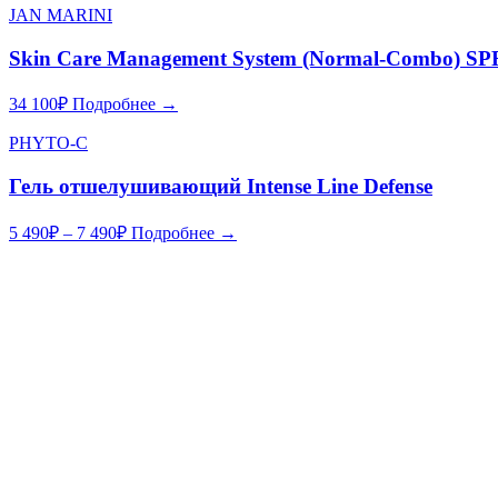
JAN MARINI
Skin Care Management System (Normal-Combo) SP
34 100
₽
Подробнее →
PHYTO-C
Гель отшелушивающий Intense Line Defense
5 490
₽
–
7 490
₽
Подробнее →