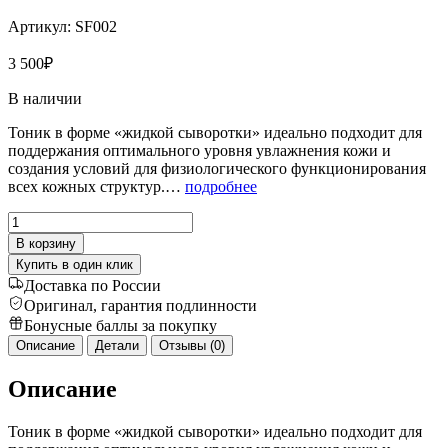
Артикул:
SF002
3 500
₽
В наличии
Тоник в форме «жидкой сыворотки» идеально подходит для
поддержания оптимального уровня увлажнения кожи и
создания условий для физиологического функционирования
всех кожных структур.…
подробнее
Количество
товара
В корзину
Увлажняющий
Купить в один клик
тоник
Доставка по России
для
Оригинал, гарантия подлинности
восстановления
Бонусные баллы за покупку
гидролипидного
баланса
Описание
Детали
Отзывы (0)
кожи
Описание
Тоник в форме «жидкой сыворотки» идеально подходит для