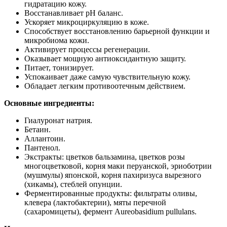
гидратацию кожу.
Восстанавливает рН баланс.
Ускоряет микроциркуляцию в коже.
Способствует восстановлению барьерной функции и
микробиома кожи.
Активирует процессы регенерации.
Оказывает мощную антиоксидантную защиту.
Питает, тонизирует.
Успокаивает даже самую чувствительную кожу.
Обладает легким противоотечным действием.
Основные ингредиенты:
Гиалуронат натрия.
Бетаин.
Аллантоин.
Пантенол.
Экстракты: цветков бальзамина, цветков розы
многоцветковой, корня маки перуанской, эриоботрии
(мушмулы) японской, корня пахиризуса вырезного
(хикамы), стеблей опунции.
Ферментированные продукты: фильтраты оливы,
клевера (лактобактерии), мяты перечной
(сахаромицеты), фермент Aureobasidium pullulans.