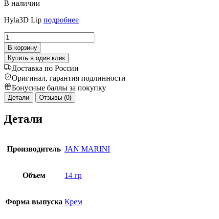
В наличии
Hyla3D Lip
подробнее
Количество
товара
В корзину
Крем
Купить в один клик
для
Доставка по России
губ
Оригинал, гарантия подлинности
с
Бонусные баллы за покупку
3D
гиалуроновым
Детали
Отзывы (0)
комплексом
Детали
Производитель
JAN MARINI
Объем
14 гр
Форма выпуска
Крем