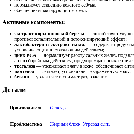
нормализует секрецию кожного себума,
обеспечивает матирующий эффект.
Активные компоненты:
экстракт коры японской березы
— способствует улучше
противовоспалительный и детоксицирующий эффект;
лактобактерии / экстракт тыквы
— содержат продукты 
успокаивающим и смягчающим действием;
цинк PCA
— нормализует работу сальных желез, подавля
антисеборейным действием, предупреждает появление ак
трегалоза
— удерживает влагу в коже, обеспечивает ант
пантенол
— смягчает, успокаивает раздраженную кожу;
бетаин
— увлажняет и снимает раздражение.
Детали
Производитель
Genosys
Проблематика
Жирный блеск
,
Угревая сыпь