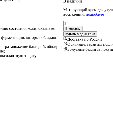
В наличии
Матирующий крем для улучш
воспалений.
подробнее
Количество
товара
нию состояния кожи, оказывает
В корзину
Интенсивный
Купить в один клик
крем
ферментации, которые обладают
Доставка по России
для
Оригинал, гарантия подл
ухода
ет размножение бактерий, обладает
Бонусные баллы за покуп
за
не;
проблемной
иоксидантную защиту;
кожей