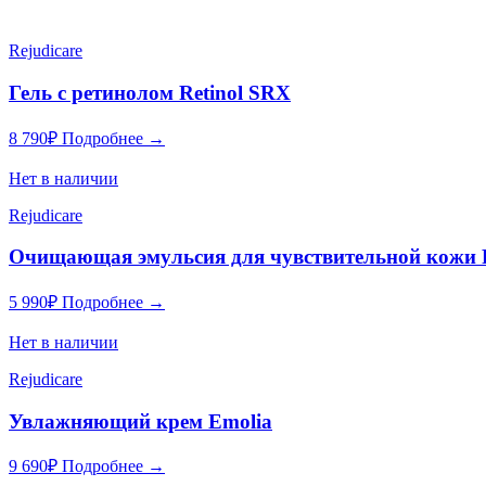
Rejudicare
Гель с ретинолом Retinol SRX
8 790
₽
Подробнее →
Нет в наличии
Rejudicare
Очищающая эмульсия для чувствительной кожи P
5 990
₽
Подробнее →
Нет в наличии
Rejudicare
Увлажняющий крем Emolia
9 690
₽
Подробнее →