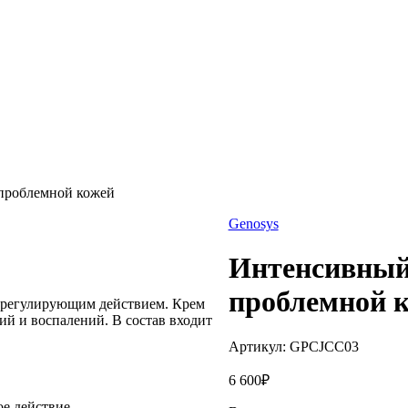
 проблемной кожей
Genosys
Интенсивный 
проблемной 
еборегулирующим действием. Крем
ий и воспалений. В состав входит
Артикул:
GPCJCC03
6 600
₽
е действие,