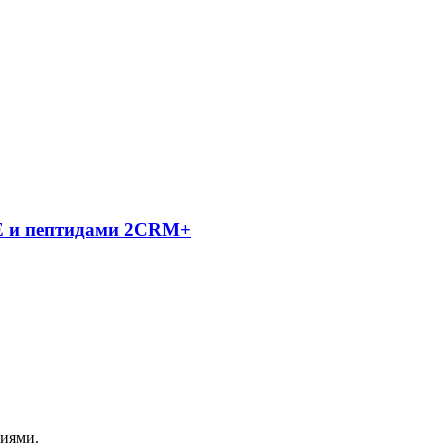
 Е и пептидами 2CRM+
циями.