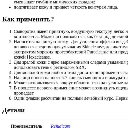
уменьшает глубину мимических складок;
подтягивает кожу и придает четкость контурам лица.
Как применять?
Сыворотка имеет приятную, воздушную текстуру, легко н
впитывается. Может использоваться как база под дневно
Наносится на чистую кожу. Для усиления эффекта воздей
пенящееся средство для умывания Skincleanse, деликатн
экстрактом морских протеобактерий Purecleanse или прод
кожей Hexacleanse.
Для зрелой кожи с ярко выраженными следами увядания ре
использовать гель с ретинолом SRX.
Для молодой кожи любого типа достаточно применять сы
На лицо и шею наносят 5-7 капель сыворотки и аккуратн
Может использоваться вокруг области глаз на гусиные л
В процессе первого применение может возникнуть ощуще
пропадает.
Один флакон рассчитан на полный лечебный курс. Первые
Детали
Производитель
Rejudicare