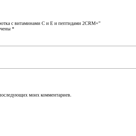
оротка с витаминами С и Е и пептидами 2CRM+”
ечены
*
ля последующих моих комментариев.