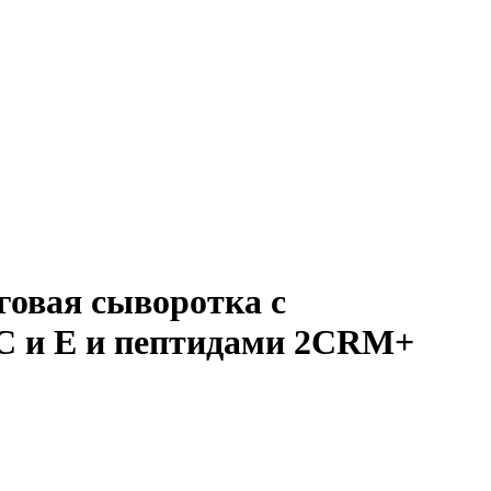
овая сыворотка с
С и Е и пептидами 2CRM+