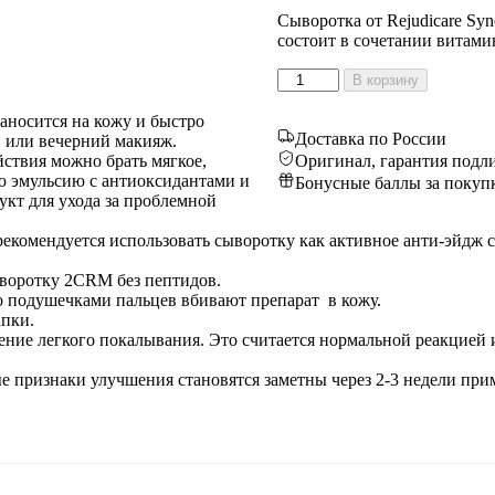
Сыворотка от Rejudicare Sy
состоит в сочетании витам
Количество
В корзину
товара
Анти-
аносится на кожу и быстро
эйджинговая
Доставка по России
й или вечерний макияж.
сыворотка
ствия можно брать мягкое,
Оригинал, гарантия подл
с
ую эмульсию с антиоксидантами и
Бонусные баллы за покуп
витаминами
укт для ухода за проблемной
С
и
комендуется использовать сыворотку как активное анти-эйдж ср
Е
и
воротку 2CRM без пептидов.
пептидами
о подушечками пальцев вбивают препарат в кожу.
2CRM+
апки.
ние легкого покалывания. Это считается нормальной реакцией 
 признаки улучшения становятся заметны через 2-3 недели при