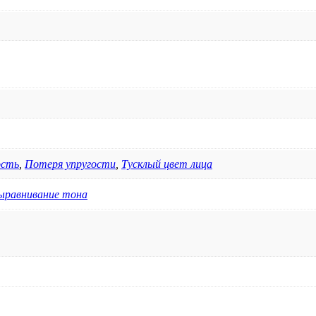
ость
,
Потеря упругости
,
Тусклый цвет лица
ыравнивание тона