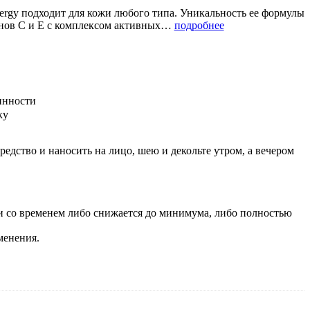
nergy подходит для кожи любого типа. Уникальность ее формулы
инов C и E с комплексом активных…
подробнее
инности
ку
едство и наносить на лицо, шею и декольте утром, а вечером
и со временем либо снижается до минимума, либо полностью
менения.