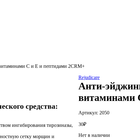
витаминами С и Е и пептидами 2CRM+
Rejudicare
Анти-эйджинг
витаминами 
еского средства:
Артикул:
2050
30
₽
ством ингибирования тирозиназы,
Нет в наличии
рхностную сетку морщин и