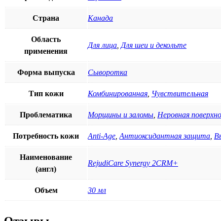
Страна
Канада
Область
Для лица
,
Для шеи и декольте
применения
Форма выпуска
Сыворотка
Тип кожи
Комбинированная
,
Чувствительная
Проблематика
Морщины и заломы
,
Неровная поверхн
Потребность кожи
Anti-Age
,
Антиоксидантная защита
,
В
Наименование
RejudiCare Synergy 2CRM+
(англ)
Объем
30 мл