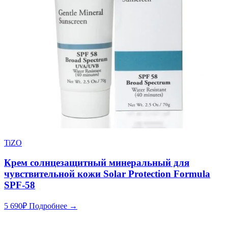
TiZO
Крем солнцезащитный минеральный для
чувствительной кожи Solar Protection Formula
SPF-58
5 690
₽
Подробнее →