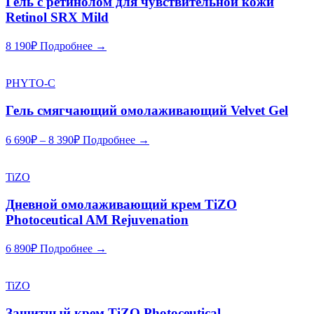
Гель с ретинолом для чувствительной кожи
Retinol SRX Mild
8 190
₽
Подробнее →
PHYTO-C
Гель смягчающий омолаживающий Velvet Gel
6 690
₽
–
8 390
₽
Подробнее →
TiZO
Дневной омолаживающий крем TiZO
Photoceutical AM Rejuvenation
6 890
₽
Подробнее →
TiZO
Защитный крем TiZO Photoceutical