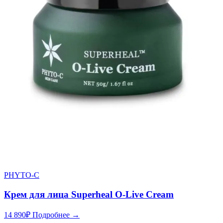
PHYTO-C
Крем для лица Superheal O-Live Cream
14 890
₽
Подробнее →