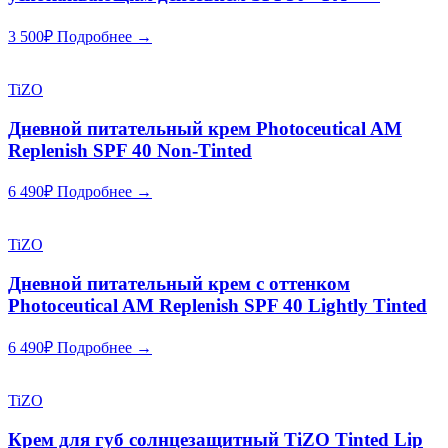
3 500
₽
Подробнее →
TiZO
Дневной питательный крем Photoceutical AM
Replenish SPF 40 Non-Tinted
6 490
₽
Подробнее →
TiZO
Дневной питательный крем с оттенком
Photoceutical AM Replenish SPF 40 Lightly Tinted
6 490
₽
Подробнее →
TiZO
Крем для губ солнцезащитный TiZO Tinted Lip