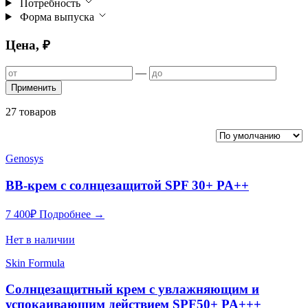
Потребность
Форма выпуска
Цена, ₽
—
Применить
27 товаров
Genosys
BB-крем с солнцезащитой SPF 30+ PA++
7 400
₽
Подробнее →
Нет в наличии
Skin Formula
Cолнцезащитный крем c увлажняющим и
успокаивающим действием SPF50+ PA+++