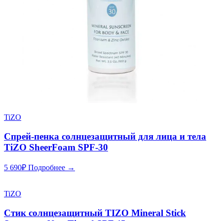
TiZO
Спрей-пенка солнцезащитный для лица и тела
TiZO SheerFoam SPF-30
5 690
₽
Подробнее →
TiZO
Стик солнцезащитный TIZO Mineral Stick