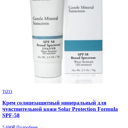
TiZO
Крем солнцезащитный минеральный для
чувствительной кожи Solar Protection Formula
SPF-58
5 690
₽
Подробнее →